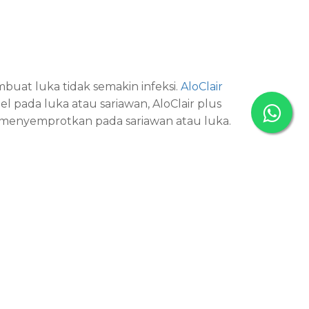
mbuat luka tidak semakin infeksi.
AloClair
l pada luka atau sariawan, AloClair plus
a menyemprotkan pada sariawan atau luka.