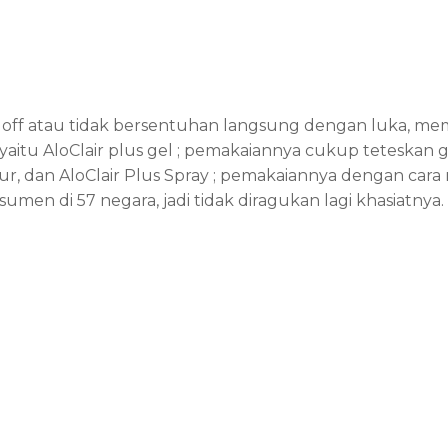
rs off atau tidak bersentuhan langsung dengan luka, me
aitu AloClair plus gel ; pemakaiannya cukup teteskan ge
r, dan AloClair Plus Spray ; pemakaiannya dengan car
nsumen di 57 negara, jadi tidak diragukan lagi khasiatnya.
Artikel