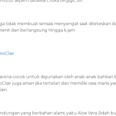
mulut seperti sariawan, luka tergigit, dll.
gga tidak membuat sensasi menyengat saat diteteskan da
enit dan berlangsung hingga 6 jam.
loClair
, karena cocok untuk digunakan oleh anak-anak bahkan b
lair juga aman jika tertelan dan memiliki rasa manis yan
ain.
ndungan yang berbahan alami, yaitu Aloe Vera (lidah bu