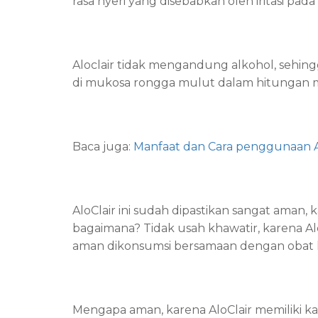
rasa nyeri yang disebabkan oleh iritasi pada 
Aloclair tidak mengandung alkohol, sehin
di mukosa rongga mulut dalam hitungan m
Baca juga:
Manfaat dan Cara penggunaan A
AloClair ini sudah dipastikan sangat aman
bagaimana? Tidak usah khawatir, karena AloC
aman dikonsumsi bersamaan dengan obat l
Mengapa aman, karena AloClair memiliki ka