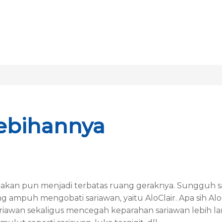
lebihannya
an pun menjadi terbatas ruang geraknya. Sungguh san
ng ampuh mengobati sariawan, yaitu AloClair. Apa sih Alo
riawan sekaligus mencegah keparahan sariawan lebih l