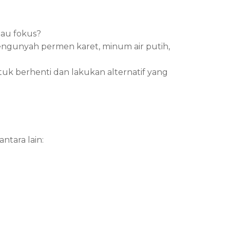
tau fokus?
engunyah permen karet, minum air putih,
tuk berhenti dan lakukan alternatif yang
ntara lain: