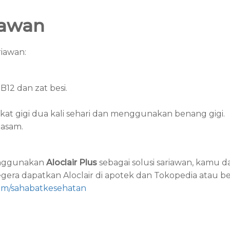
iawan
iawan:
12 dan zat besi.
at gigi dua kali sehari dan menggunakan benang gigi.
 asam.
menggunakan
Aloclair Plus
sebagai solusi sariawan, kamu d
ra dapatkan Aloclair di apotek dan Tokopedia atau berb
com/sahabatkesehatan