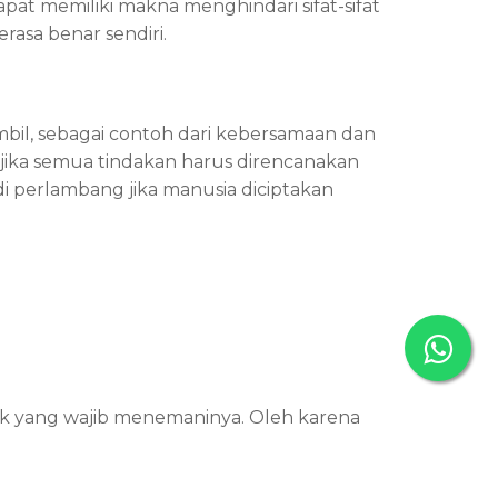
at memiliki makna menghindari sifat-sifat
rasa benar sendiri.
iambil, sebagai contoh dari kebersamaan dan
jika semua tindakan harus direncanakan
di perlambang jika manusia diciptakan
lauk yang wajib menemaninya. Oleh karena
g kamu makan. Selain itu, selalu
 dari kuman dan bakteri!