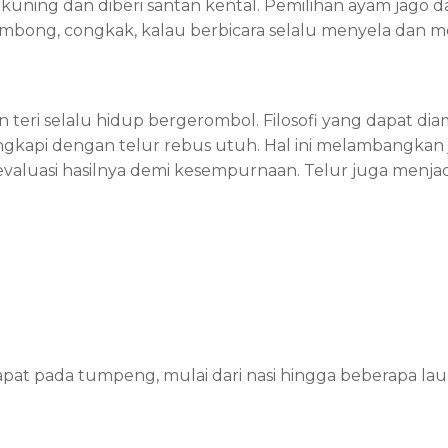
ing dan diberi santan kental. Pemilihan ayam jago dap
ombong, congkak, kalau berbicara selalu menyela dan me
Ikan teri selalu hidup bergerombol. Filosofi yang dapat d
ngkapi dengan telur rebus utuh. Hal ini melambangkan 
ievaluasi hasilnya demi kesempurnaan. Telur juga menja
erdapat pada tumpeng, mulai dari nasi hingga beberapa 
fi tumpeng agar kamu bisa lebih menghargai makanan yan
esudah ya! Bersihkan tangan mu agar selalu terhindar