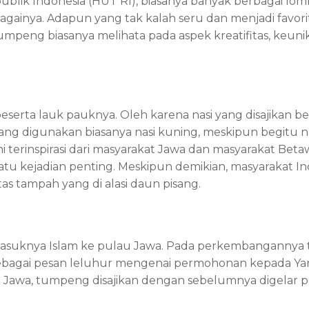
lik Indonesia (HUT RI), biasanya banyak berbagai lomb
againya. Adapun yang tak kalah seru dan menjadi favor
peng biasanya melihata pada aspek kreatifitas, keunikan
serta lauk pauknya. Oleh karena nasi yang disajikan b
ng digunakan biasanya nasi kuning, meskipun begitu nas
ni terinspirasi dari masyarakat Jawa dan masyarakat Be
atu kejadian penting. Meskipun demikian, masyarakat In
as tampah yang di alasi daun pisang.
asuknya Islam ke pulau Jawa. Pada perkembangannya ta
 sebagai pesan leluhur mengenai permohonan kepada Yan
l Jawa, tumpeng disajikan dengan sebelumnya digelar p