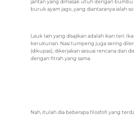
jantan yang dimasak utuh dengan bumbu kun
buruk ayam jago, yang diantaranya ialah s
Lauk lain yang disajikan adalah ikan teri. 
kerukunan. Nasi tumpeng juga sering dile
(dikupas), dikerjakan sesuai rencana dan d
dengan fitrah yang sama.
Nah, itulah dia beberapa filosfofi yang t
itu, mulai sekarang cobalah pahami filoso
bersihkan tangan sebelum tumpengan dan s