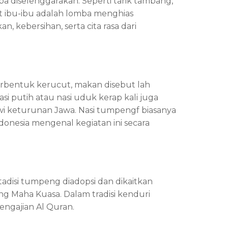
a diselenggarakan. Seperti tarik tambang,
it ibu-ibu adalah lomba menghias
, kebersihan, serta cita rasa dari
erbentuk kerucut, makan disebut lah
i putih atau nasi uduk kerap kali juga
tawi keturunan Jawa. Nasi tumpengf biasanya
donesia mengenal kegiatan ini secara
disi tumpeng diadopsi dan dikaitkan
g Maha Kuasa. Dalam tradisi kenduri
engajian Al Quran.