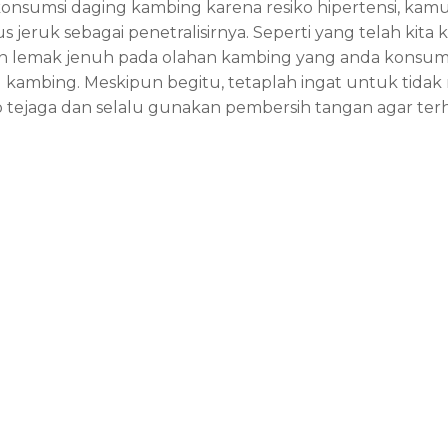
nsumsi daging kambing karena resiko hipertensi, ka
 jeruk sebagai penetralisirnya. Seperti yang telah kit
kan lemak jenuh pada olahan kambing yang anda konsumsi
kambing. Meskipun begitu, tetaplah ingat untuk tida
tejaga dan selalu gunakan pembersih tangan agar ter
Artikel
27
Jul