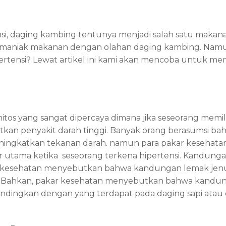
si, daging kambing tentunya menjadi salah satu makana
 maniak makanan dengan olahan daging kambing. Nam
ertensi? Lewat artikel ini kami akan mencoba untuk me
tos yang sangat dipercaya dimana jika seseorang memi
tkan penyakit darah tinggi. Banyak orang berasumsi 
eningkatkan tekanan darah. namun para pakar kesehat
r utama ketika
seseorang terkena hipertensi. Kandung
 kesehatan menyebutkan bahwa kandungan lemak jenuh
 Bahkan, pakar kesehatan menyebutkan bahwa kandun
ibandingkan dengan yang terdapat pada daging sapi ata